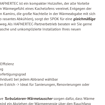
FNERTEC ist ein kompakter Holzofen, der alle Vorteile
n Wärmegefühl eines Kachelofens vereinet. Entgegen der
en Kamins, die große Nachteile in der Wärmeabgabe mit sich
o rasantes Abkühlen), sorgt der SPOK für eine
gleichmäßige
weg. Als HAFNERTEC-Partnerbetrieb beraten wir Sie gerne
che und unkomplizierte Installation Ihres neuen
Effizienz
kg
rfertigungsgrad
dividuell bei jedem Abbrand wählbar
den Estrich -> Ideal für Sanierungen, Renovierungen oder
ive
Turbulatoren-Wärmetauscher
sorgen dafür, dass Wärme
 wird ein Abziehen der Wärmeenergie über den Rauchfang